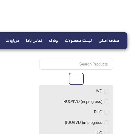
صفحه اصلی
لیست محصولات
وبلاگ
تماس باما
درباره ما
🔍
IVD
(RUO/IVD (in progress
RUO
IUO/IVD (in progress)
IUO