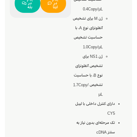
در
در
ایتا
بله
0.4Copy/µL
ژن M برای تشخیص
آنفلونزای نوع A، با
حساسیت تشخیص
1.0Copy/µL
ژن NS1 برای
تشخیص آنفلونزای
نوع B، با حساسیت
تشخیص 1.7Copy/
µL
دارای کنترل داخلی با لیبل
CY5
تک مرحله‌ای بدون نیاز به
سنتز cDNA