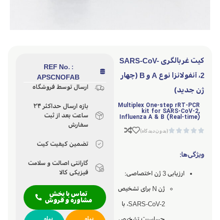
کیت غربالگری SARS-CoV-
REF No. :
2، آنفولانزا نوع A و B (چهار
APSCNOFAB
ارسال توسط فروشگاه
ژن جدید)
Multiplex One-step rRT-PCR
بازه ارسال حداکثر ۲۴
kit for SARS-CoV-2,
ساعت بعد از ثبت
Influenza A & B (Real-time)
سفارش





(بدون دیدگاه)
تضمین کیفیت کیت
ویژگی‌ها:
گارانتی اصالت و سلامت
فیزیکی کالا
ارزیابی 3 ژن اختصاصی:
ژن N برای تشخیص
تماس با بخش
مشاوره و فروش
SARS-CoV-2، با
پیام
پیام
حساسیت تشخیص