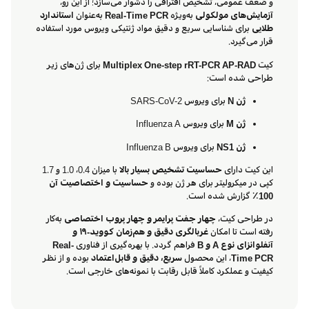
و ضعف عمومی، تشخیص افتراقی را دشوار می‌سازد؛ از این رو،
آزمایش‌های مولکولی
به‌ویژه
Real-Time PCR
به‌عنوان
استاندارد
طلایی
برای شناسایی سریع و دقیق مواد ژنتیکی ویروس مورد استفاده
قرار می‌گیرد.
کیت
Multiplex One-step rRT-PCR AP-RAD
برای ژن‌های زیر
طراحی شده است:
ژن N
برای ویروس SARS-CoV-2
ژن M
برای ویروس Influenza A
ژن NS1
برای ویروس Influenza B
این کیت دارای
حساسیت تشخیص بسیار بالا
با میزان 0.4، 1.0 و 1.7
کپی در میکرولیتر برای هر ژن بوده و
حساسیت و اختصاصیت آن
100٪
گزارش شده است.
در طراحی کیت،
چهار جفت پرایمر و چهار پروب اختصاصی
به‌کار
رفته است تا امکان
غربالگری دقیق و هم‌زمان کووید-۱۹ و
آنفلوانزای نوع A و B
فراهم گردد. با بهره‌گیری از فناوری
Real-
Time PCR
، این محصول
سریع، دقیق و قابل‌اعتماد
بوده و از نظر
کیفیت و عملکرد کاملاً قابل رقابت با نمونه‌های خارجی است.