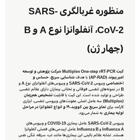
منظوره غربالگری SARS-
CoV-2، آنفلوانزا نوع A و B
(چهار ژن)
Multiplex One-step rRT-PCR kit for SARS-CoV-2, Influenza A & B (Real-time)
کیت Multiplex One-step rRT-PCR شرکت پژوهش و توسعه
امیر پیوند (AP-RAD)
با هدف
شناسایی سریع، حساس و
اختصاصی
ویروس
SARS-CoV-2
و ویروس‌های آنفلوانزای نوع
A
و
B
در نمونه‌های تنفسی فوقانی و تحتانی بیماران دارای علائم تنفسی
طراحی و تولید شده است. این کیت با قابلیت
تشخیص هم‌زمان
(Multiplex)
سه عامل اصلی عفونت‌های ویروسی تنفسی، ابزاری
کارآمد برای
تمایز سریع بین کووید-۱۹ و انواع آنفلوانزا در مراحل
اولیه بیماری
به شمار می‌رود.
ویروس
SARS-CoV-2
عامل بیماری
COVID-19
و ویروس‌های
Influenza A
و
Influenza B
عامل اپیدمی‌های فصلی آنفلوانزا
هستند. تشابه علائم بالینی این بیماری‌ها مانند تب، سرفه، تنگی نفس