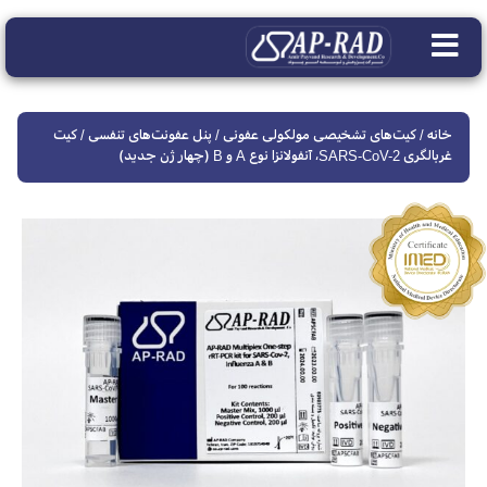
خانه
/
کیت‌های تشخیصی مولکولی عفونی
/
پنل عفونت‌های تنفسی
/ کیت
غربالگری SARS-CoV-2، آنفولانزا نوع A و B (چهار ژن جدید)