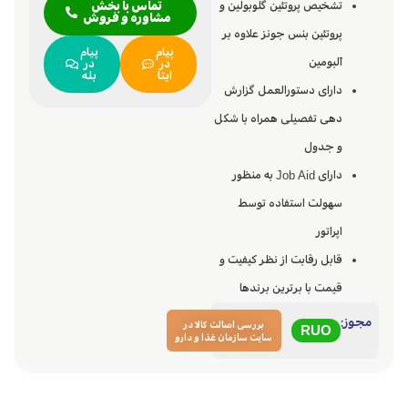
تشخیص پروتئین گلوبولین و
تماس با بخش
مشاوره و فروش
پروتئین بنس جونز علاوه بر
پیام
پیام
آلبومین
در
در
ایتا
بله
دارای دستورالعمل گزارش
دهی تفصیلی همراه با شکل
و جدول
دارای Job Aid به منظور
سهولت استفاده توسط
اپراتور
قابل رقابت از نظر کیفیت و
قیمت با برترین برندها
مجوز:
بررسی اصالت کالا در
RUO
سایت سازمان غذا و دارو