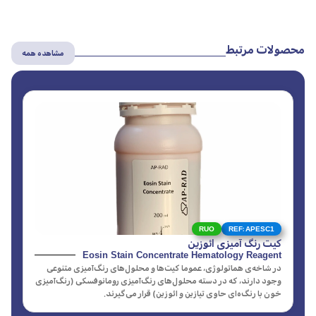
محصولات مرتبط
مشاهده همه
RUO
REF: APESC1
كيت رنگ آميزی ائوزين
Eosin Stain Concentrate Hematology Reagent
د
ر شاخه‌
ی هماتولوژی، عموما کیت‌
ها و محلول‌
های رنگ‌آ
میزی متنوعی
وجود دارند
،
که در دسته محلول‌
های رنگ‌
آمیزی رومانوفسکی
(رنگ‌
آمیزی
خون با رنگ‌ه
ای حاوی تیازین
و ائوزین)
قرار می
گیرند
.