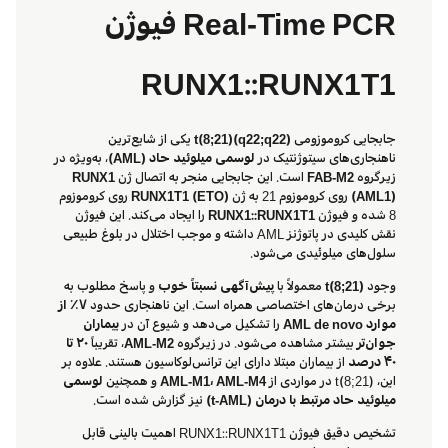
Real-Time PCR فیوژن
RUNX1::RUNX1T1
جابجایی کروموزومی
t(8;21)(q22;q22)
یکی از شایع‌ترین
ناهنجاری‌های سیتوژنتیک در
لوسمی میلوئید حاد (AML)
، به‌ویژه در
زیرگروه
FAB-M2
است. این جابجایی منجر به اتصال ژن
RUNX1
(AML1)
روی کروموزوم 21 به ژن
RUNX1T1 (ETO)
روی کروموزوم
8 شده و فیوژن
RUNX1::RUNX1T1
را ایجاد می‌کند. این فیوژن
نقش کلیدی در پاتوژنز AML داشته و موجب اختلال در بلوغ طبیعی
سلول‌های میلوئیدی می‌شود.
وجود
t(8;21)
معمولاً با
پیش‌آگهی نسبتاً خوب
و پاسخ مطلوب به
برخی درمان‌های اختصاصی همراه است. این ناهنجاری حدود
۷٪ از
موارد AML de novo
را تشکیل می‌دهد و شیوع آن در
بیماران
جوان‌تر
بیشتر مشاهده می‌شود. در زیرگروه
AML-M2
، تقریباً
۲۰ تا
۴۰ درصد
از بیماران مبتلا دارای این ترانس‌لوکاسیون هستند. علاوه بر
این، t(8;21) در مواردی از
AML-M1، AML-M4
و همچنین
لوسمی
میلوئید حاد مرتبط با درمان (t-AML)
نیز گزارش شده است.
تشخیص دقیق فیوژن RUNX1::RUNX1T1 اهمیت بالینی قابل