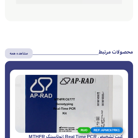
محصولات مرتبط
مشاهده همه
MTHFR C677T
Genotyping
Real-Time PCR
Kit
RUO
REF: APMC67RK1
کیت تشخیص Real Time PCR ژنوتایپینگ MTHFR