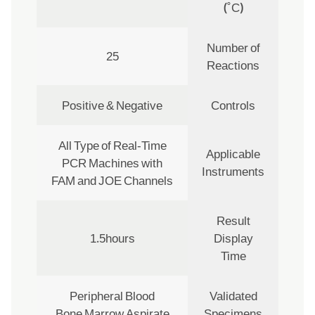
(˚C)
Number of
25
Reactions
Positive & Negative
Controls
All Type of Real-Time
Applicable
PCR Machines with
Instruments
FAM and JOE Channels
Result
1.5hours
Display
Time
Peripheral Blood
Validated
Bone Marrow Aspirate
Specimens