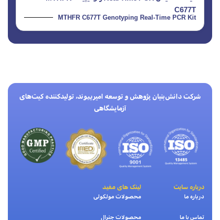
C677T
MTHFR C677T Genotyping Real-Time PCR Kit
شرکت دانش‌بنیان پژوهش و توسعه امیرپیوند، تولیدکننده کیت‌های
آزمایشگاهی
درباره سایت
لینک های مفید
درباره ما
محصولات مولکولی
تماس با ما
محصولات جنرال