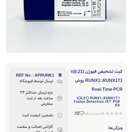
کیت تشخیص فیوژن t(8;21)
REF No. : APRUNK1
RUNX1::RUNX1T1 روش
ارسال توسط فروشگاه
Real-Time PCR
بازه ارسال حداکثر ۲۴
t(8;21) RUNX1::RUNX1T1
ساعت بعد از ثبت
Fusion Detection rRT-PCR
سفارش
Kit





(بدون دیدگاه)
تضمین کیفیت کیت
گارانتی اصالت و سلامت
ویژگی‌ها: