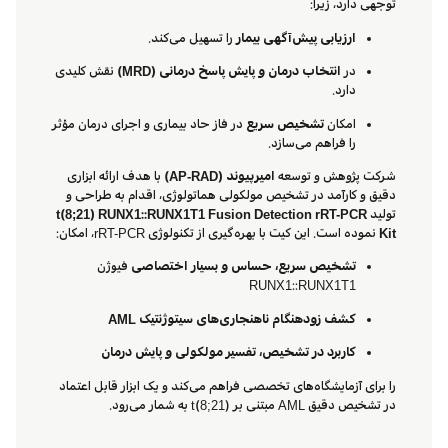
توجهی دارد، زیرا:
ارزیابی پیش‌آگهی بیمار
را تسهیل می‌کند.
در
انتخاب درمان و پایش پاسخ درمانی (MRD)
نقش کلیدی
دارد.
امکان
تشخیص سریع
در فاز حاد بیماری و اجرای درمان مؤثر
را فراهم می‌سازد.
شرکت پژوهش و توسعه
امیرپیوند (AP-RAD)
با هدف ارائه ابزاری
دقیق و کارآمد در تشخیص مولکولی هماتولوژی، اقدام به طراحی و
تولید
t(8;21) RUNX1::RUNX1T1 Fusion Detection rRT-PCR
Kit
نموده است. این کیت با بهره‌گیری از تکنولوژی rRT-PCR، امکان:
تشخیص سریع، حساس و بسیار اختصاصی
فیوژن
RUNX1::RUNX1T1
کشف زودهنگام ناهنجاری‌های سیتوژنتیک AML
کاربرد در تشخیص، تفسیر مولکولی و پایش درمان
را برای آزمایشگاه‌های تخصصی فراهم می‌کند و یک ابزار قابل اعتماد
در تشخیص دقیق AML مبتنی بر t(8;21) به شمار می‌رود.