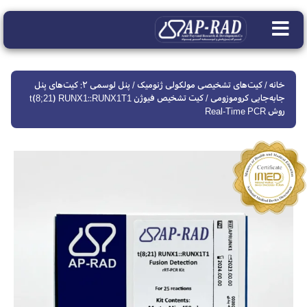
خانه
/
کیت‌های تشخیصی مولکولی ژنومیک
/
پنل لوسمی ۲: کیت‌های پنل
جابه‌جایی کروموزومی
/ کیت تشخیص فیوژن t(8;21) RUNX1::RUNX1T1
روش Real-Time PCR