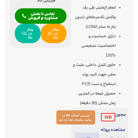
فیزیکی کالا
انجام آزمایش طی یک
تماس با بخش
واکنش تک‌مرحله‌ای (بدون
مشاوره و فروش
نیاز به سنتز cDNA)
پیام
پیام
در
در
دارای حساسیت و
ایتا
بله
اختصاصیت تشخیصی
%100
حاوی کنترل داخلی، مثبت و
منفی جهت تایید روند
استخراج و تست PCR
حصول نتیجه در کمترین
زمان ممکن (90 دقیقه)
مجوز:
بررسی اصالت کالا در
IVD
سایت سازمان غذا و دارو
مشاهده پروانه